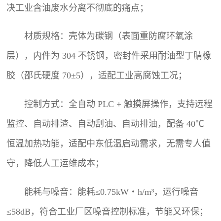
决工业含油废水分离不彻底的痛点；
材质规格：壳体为碳钢（表面重防腐环氧涂
层），内件为 304 不锈钢，密封件采用耐油型丁腈橡
胶（邵氏硬度 70±5），适配工业高腐蚀工况；
控制方式：全自动 PLC + 触摸屏操作，支持远程
监控、自动排渣、自动刮油、自动排油，配备 40℃
恒温加热功能，适配中东低温启动需求，无需专人值
守，降低人工运维成本；
能耗与噪音：能耗≤0.75kW・h/m³，运行噪音
≤58dB，符合工业厂区噪音控制标准，节能又环保；