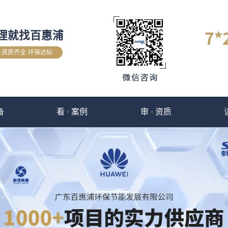
理就找百惠浦
验·资质齐全·环保达标
备
看 · 案例
审 · 资质