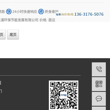
退款
快
24小时快速响应
终
终身维护
惠浦环保节能发展有限公司
价格: 面议
页
尾页
服
们