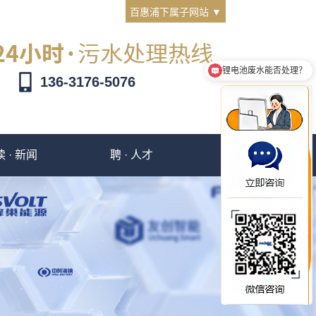
百惠浦下属子网站 ▼
医院废水案例工程
136-3176-5076
读 · 新闻
聘 · 人才
撩 · 客服