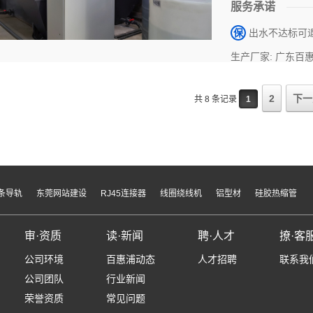
服务承诺
保
出水不达标可
生产厂家: 广东百
2
下一
共 8 条记录
1
条导轨
东莞网站建设
RJ45连接器
线圈绕线机
铝型材
硅胶热缩管
审·资质
读·新闻
聘·人才
撩·客
公司环境
百惠浦动态
人才招聘
联系我
公司团队
行业新闻
荣誉资质
常见问题