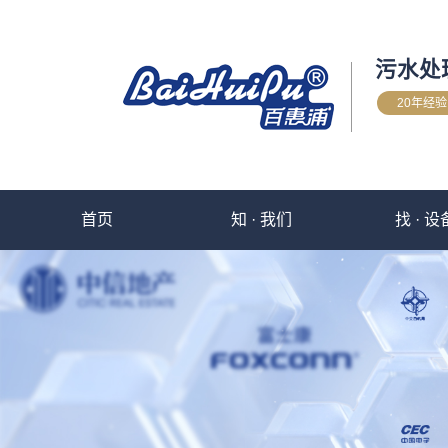
污水处
20年经
首页
知 · 我们
找 · 设