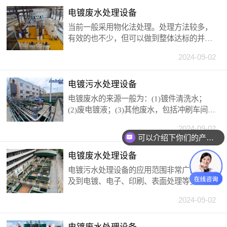
电镀废水处理设备
当前一般采用物化法处理。处理方法较多，
有效的也不少，但可以做到整体达标的并不
多。电镀和金属加工业废水中锌的主要来源
2024-09-02
是电镀或酸洗的拖带液。污染物经金属漂洗
过程又转移到漂洗水中。酸洗工序包括将金
属（锌或铜）先浸在强酸中以去除表面的氧
电镀污水处理设备
化物，随后再浸入含强铬酸的光亮剂中进行
电镀废水的来源一般为：(1)镀件清洗水；
增光处理。该废水中含有大量的盐酸和锌、
(2)废电镀液；(3)其他废水，包括冲刷车间地
铜等重金属离子及有机光亮剂等，毒性较
面，刷洗极板洗水，通风设备冷凝水，以及
大，有些还含致癌、致畸、致突变的剧毒物
2024-09-02
由于镀槽渗漏或操作管理不当造成的 “跑、
可以介绍下你们的产品么？
质，对人类危害极大。因此，对电镀废水必
冒、滴、漏”的各种槽液和排水；
须认真进行回收处理，做到消除或减少其对
电镀废水处理设备
环境的污染。
电镀污水处理设备的应用范围非常广泛，涉
及到电镀、电子、印刷、表面处理等多个领
域。它不仅可以有效地解决工业生产过程中
2024-09-02
产生的废水问题，还能够减少环境污染，提
升企业形象和社会责任感。同时，电镀污水
处理设备还可以节约水资源，降低生产成