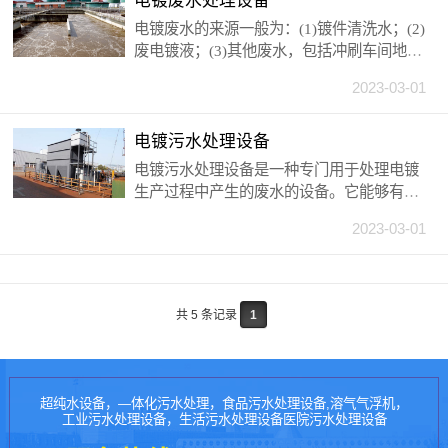
电镀废水处理设备
本，提高企业的经济效益。
电镀废水的来源一般为：(1)镀件清洗水；(2)
废电镀液；(3)其他废水，包括冲刷车间地
面，刷洗极板洗水，通风设备冷凝水，以及
2023-03-01
由于镀槽渗漏或操作管理不当造成的 “跑、
冒、滴、漏”的各种槽液和排水；(4)设备冷
却水，冷却水在使用过程中除温度升高以
电镀污水处理设备
外，未受到污染。电镀废水的水质、水量与
电镀污水处理设备是一种专门用于处理电镀
电镀生产的工艺条件、生产负荷、操作管理
生产过程中产生的废水的设备。它能够有效
与用水方式等因素有关。电镀废水的水质复
地去除废水中的油脂、悬浮物、重金属、有
杂，成分不易控制，其中含有铬、镉、镍、
2023-03-01
机物等污染物质，将废水处理成达到排放标
铜、锌、金、银等重金属离子和氰化物等，
准的清洁水。电镀污水处理设备通常包括预
有些属于致癌、致畸、致突变的剧毒物质。
处理、中间处理和后处理等环节，其中包括
物理处理、化学处理和生物处理等技术。
共 5 条记录
1
超纯水设备，—体化污水处理，食品污水处理设备,溶气气浮机，
工业污水处理设备，生活污水处理设备医院污水处理设备