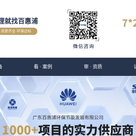
理就找百惠浦
验·资质齐全·环保达标
备
看 · 案例
审 · 资质