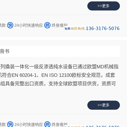
家高新、专精特新企业，拥有环保工程专业承包二级资质
>>更多
可证，已服务天合光能、国轩高科、天能控股、亿纬锂
中国电子、蜂巢能源、海辰新能源、TCL华星光电等
退款
快
24小时快速响应
终
终身维护
，解决污水达标排放及循环回用问题。
威背书
列撬装一体化一级反渗透纯水设备已通过欧盟MD机械指
合EN 60204-1、EN ISO 12100欧标安全规范，成套
机组具备完整出口资质，支持全球欧盟项目供货，资质可
>>更多
退款
快
24小时快速响应
终
终身维护