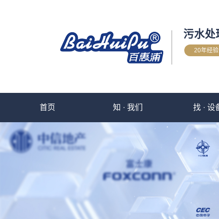
污水处
20年经
首页
知 · 我们
找 · 设