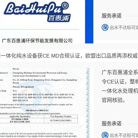
证。 公司是国
及安全生产许
服务承诺
能、融捷能源、
保
出水不达标可
1000+企业
一体化纯水设备获CE MD合规认证，欧盟出口品质再添权
广东百惠浦全系
令CE认证，整机符
一体化水处理
官网核验。
服务承诺
保
出水不达标可