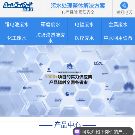
污水处理整体解决方案
16年经验·资质齐全
拨打电话
锂电池废水
研磨废水
电镀废水
金属废水
垃圾渗透液废
化工废水
医疗废水
中水回用设备
水
—— 产品中心 ——
可以介绍下你们的产品么？