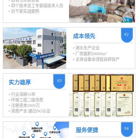
• 自有污水实验室
• 四个技术总工专家级技术人员
• 近千家实战案例
02
成本领先
• 源头生产企业
• 厂房面积20000m²
• 主体设备全流程自研自产
03
实力雄厚
• 行业深耕16年
• 环保工程二级资质
• 注册资本5000万
• 资质产全 通过ISO认证
04
服务便捷