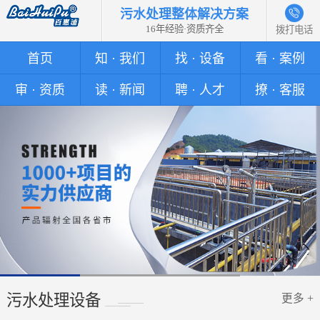
污水处理整体解决方案
16年经验·资质齐全
拨打电话
首页
知 · 我们
找 · 设备
看 · 案例
审 · 资质
读 · 新闻
聘 · 人才
撩 · 客服
污水处理设备
更多 +