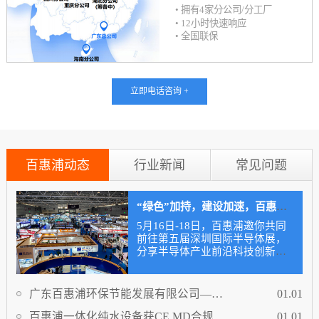
• 拥有4家分公司/分工厂
• 12小时快速响应
• 全国联保
立即电话咨询 +
百惠浦动态
行业新闻
常见问题
“绿色”加持，建设加速，百惠浦
邀你一同前往深圳国际半导体展
5月16日-18日，百惠浦邀你共同
前往第五届深圳国际半导体展，
分享半导体产业前沿科技创新的
饕餮盛宴。欢迎莅临现场洽谈，
洞察半导体市场动态，共寻发展
机遇。
广东百惠浦环保节能发展有限公司——
01.01
邀您共赴IICIE国际集成电路创新博览会
百惠浦一体化纯水设备获CE MD合规认
01.01