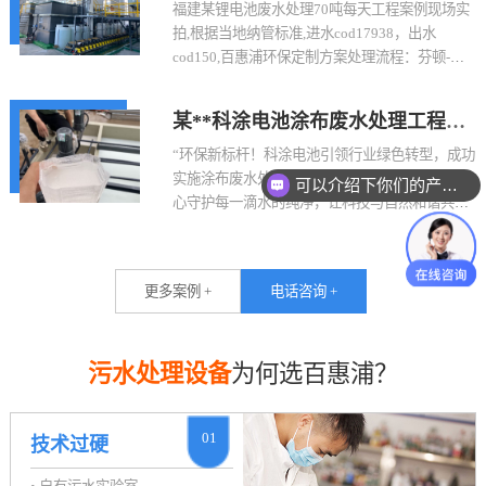
福建某锂电池废水处理70吨每天工程案例现场实
拍,根据当地纳管标准,进水cod17938，出水
cod150,百惠浦环保定制方案处理流程：芬顿-混
凝-压滤过滤-UASB厌氧-反消化-接触氧化-MBR膜
生化处理，达标排放标准；
某**科涂电池涂布废水处理工程案
例
可以介绍下你们的产品么？
“环保新标杆！科涂电池引领行业绿色转型，成功
实施涂布废水处理工程。从源头到终端，我们用
你们是怎么收费的呢？
心守护每一滴水的纯净，让科技与自然和谐共
生。高效净化技术，让废水变清流，资源循环利
用，共筑可持续发展之路。分享这份绿色力量，
邀您共鉴未来新篇章！”
更多案例 +
电话咨询 +
污水处理设备
为何选百惠浦？
01
技术过硬