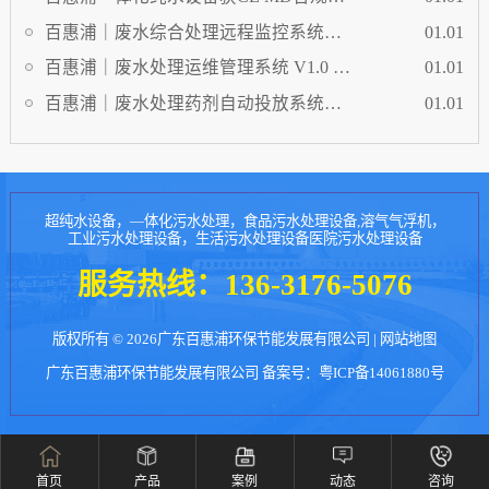
证，欧盟出口品质再添权威背书
百惠浦｜废水综合处理远程监控系统
01.01
V1.0 软件著作权，构建跨场景远程管控
百惠浦｜废水处理运维管理系统 V1.0 软
01.01
体系
件著作权，打造环保设施全生命周期智
百惠浦｜废水处理药剂自动投放系统
01.01
慧管理平台
V1.0 软件著作权，实现加药工艺智能化
与精细化管控
超纯水设备，—体化污水处理，食品污水处理设备,溶气气浮机，
工业污水处理设备，生活污水处理设备医院污水处理设备
服务热线：
136-3176-5076
版权所有 © 2026广东百惠浦环保节能发展有限公司 |
网站地图
广东百惠浦环保节能发展有限公司 备案号：
粤ICP备14061880号
首页
产品
案例
动态
咨询