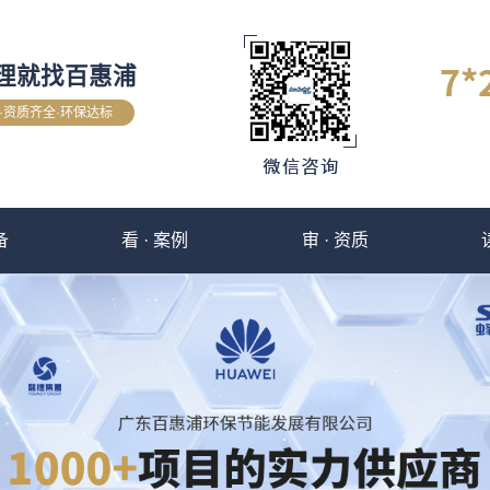
理就找百惠浦
验·资质齐全·环保达标
备
看 · 案例
审 · 资质