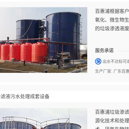
百惠浦根据客
氧化、微生物
的垃圾渗透液
服务承诺
保
出水不达标可
生产厂家: 广东百
渗滤液污水处理成套设备
百惠浦垃圾渗
源化技术和处