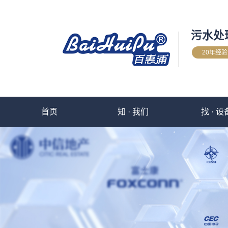
污水处
20年经
首页
知 · 我们
找 · 设