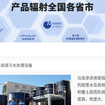
渗滤液污水处理设备
垃圾渗滤液是
的雨雪水及其
和覆土层而形
度高、色度大