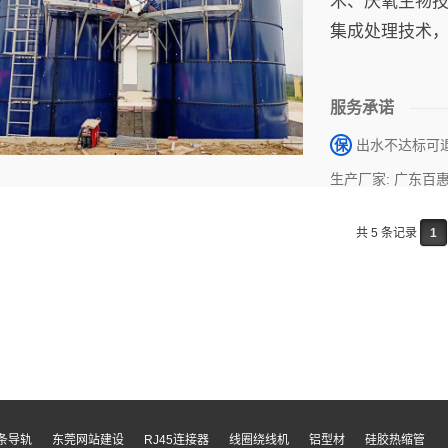
术、厌氧生物
集成处理技术
服务承诺
保
出水不达标可
生产厂家: 广东百
共 5 条记录
1
条导轨
东莞网站建设
RJ45连接器
线圈绕线机
铝型材
硅胶热缩管