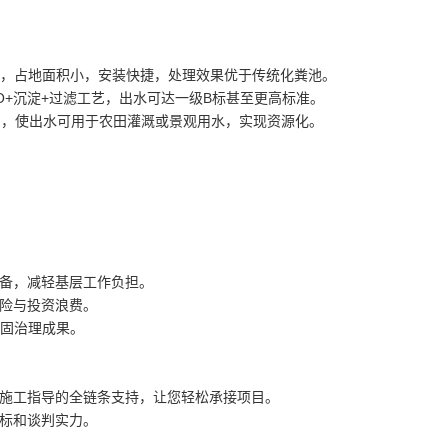
设备，占地面积小，安装快捷，处理效果优于传统化粪池。
/O+沉淀+过滤工艺，出水可达一级B标甚至更高标准。
），使出水可用于农田灌溉或景观用水，实现资源化。
备，减轻基层工作负担。
险与投资浪费。
巩固治理成果。
施工指导的全链条支持，让您轻松承接项目。
标和谈判实力。