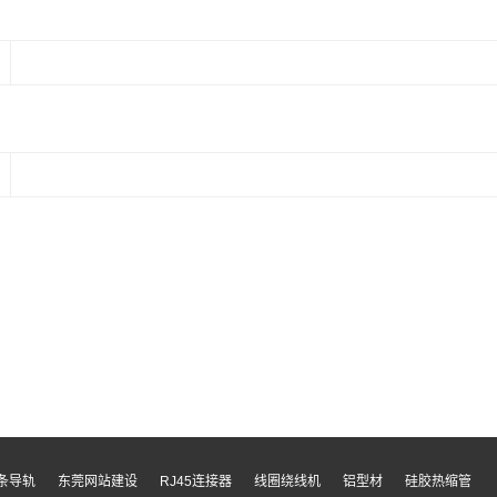
条导轨
东莞网站建设
RJ45连接器
线圈绕线机
铝型材
硅胶热缩管