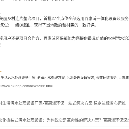
：
美丽乡村连片整治项目，首批27个点位全部选用百惠浦一体化设备及服
标准》一级B标准，获得了当地政府和村民的一致好评。
接用户还是项目合作方，百惠浦环保都能为您提供最具价值的农村污水治
！
 生活污水处理设备厂家, 乡镇污水处理方案, 污水处理设备安装, 长效运维服务, 百惠浦
s://www.hk-bhp.com/news/586.html
村生活污水处理设备厂家-百惠浦环保一站式解决方案|稳定达标省心运维
块化撬装式污水处理设备：为何说它是革命性的解决方案？百惠浦环保深