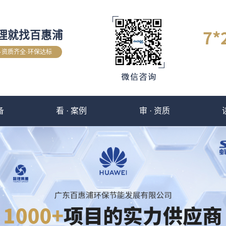
理就找百惠浦
验·资质齐全·环保达标
备
看 · 案例
审 · 资质