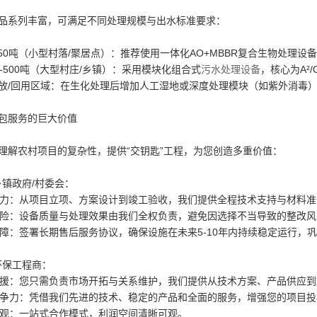
品系列丰富，可满足不同处理规模与出水标准要求：
-50吨（小型村落/聚居点）：推荐使用一体化AO+MBBR复合生物处理
0-500吨（大型村庄/乡镇）：采用模块化组合式
污水处理设备
，核心为A²
放/回用区域：在生化处理后增加人工湿地或深度处理模块（如紫外消毒
包服务的巨大价值
理解农村项目的复杂性，提供“交钥匙”工程，为您创造多重价值：
乡镇政府/村委会：
：从项目立项、方案设计到竣工验收，我们提供全程技术支持与材料准
：设备质量与处理效果由我们全权负责，避免因选择不当导致的整改风
：签署长期售后服务协议，确保设施在未来5-10年内持续稳定运行，
于环保工程商：
：您只需负责市场开拓与关系维护，我们提供从技术方案、产品供应到
力：凭借我们先进的技术、稳定的产品和全面的服务，增强您的项目投
：一站式合作模式，利润空间清晰可观。