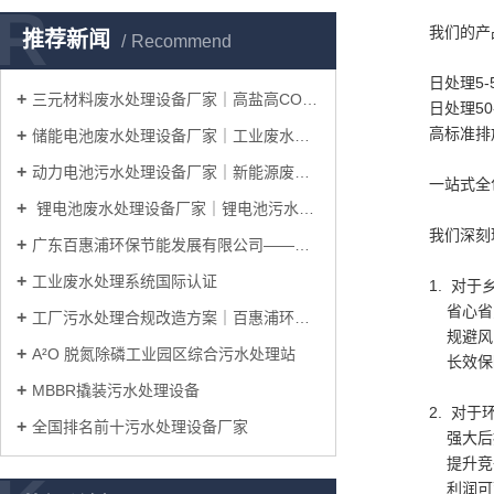
R
我们的产
推荐新闻
Recommend
日处理5
三元材料废水处理设备厂家｜高盐高COD废水处理工艺
日处理5
高标准排
储能电池废水处理设备厂家｜工业废水处理系统整体解决方案
动力电池污水处理设备厂家｜新能源废水处理工艺解决方案
一站式全
锂电池废水处理设备厂家｜锂电池污水处理工艺及整体解决方案
我们深刻
广东百惠浦环保节能发展有限公司——邀您共赴IICIE国际集成电路创新博览会
工业废水处理系统国际认证
1. 对于
省心省力
工厂污水处理合规改造方案｜百惠浦环保一站式完成厂区达标升级
规避风险
A²O 脱氮除磷工业园区综合污水处理站
长效保障
MBBR撬装污水处理设备
2. 对
全国排名前十污水处理设备厂家
强大后援
提升竞争
利润可观