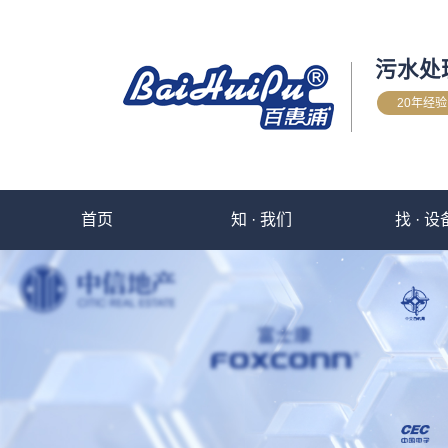
污水处
20年经
首页
知 · 我们
找 · 设