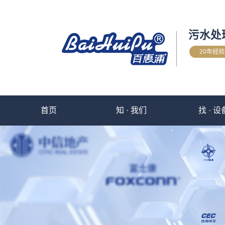
污水处
20年经
首页
知 · 我们
找 · 设