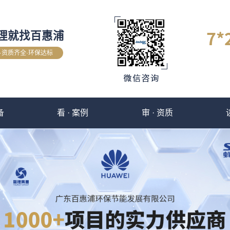
理就找百惠浦
验·资质齐全·环保达标
备
看 · 案例
审 · 资质