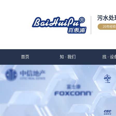
污水处
20年经
首页
知 · 我们
找 · 设