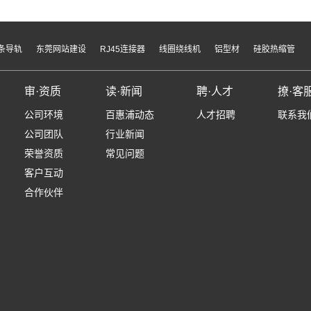
条导轨
东莞网站建设
RJ45连接器
线圈绕线机
铝型材
硅胶热缩管
审·资质
读·新闻
聘·人才
撩·客
公司环境
百惠浦动态
人才招聘
联系我
公司团队
行业新闻
荣誉资质
常见问题
客户互动
合作伙伴