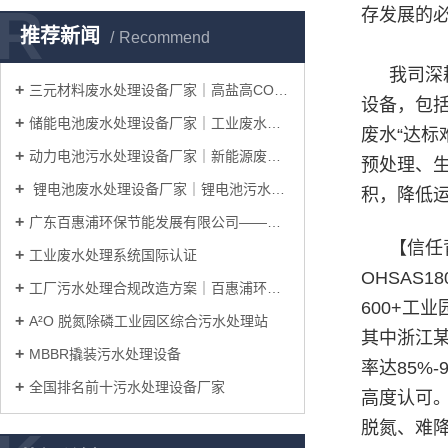
R
存发展的
推荐新闻
Recommend
我司深
三元材料废水处理设备厂家｜高盐高COD废水处理工艺
设备，包
储能电池废水处理设备厂家｜工业废水处理系统整体解决方案
废水“达
动力电池污水处理设备厂家｜新能源废水处理工艺解决方案
预处理、
锂电池废水处理设备厂家｜锂电池污水处理工艺及整体解决方案
积，降低运
广东百惠浦环保节能发展有限公司——邀您共赴IICIE国际集成电路创新博览会
【信任
工业废水处理系统国际认证
OHSAS
工厂污水处理合规改造方案｜百惠浦环保一站式完成厂区达标升级
600+
A²O 脱氮除磷工业园区综合污水处理站
其中浙江某
MBBR撬装污水处理设备
率达85%
全国排名前十污水处理设备厂家
高度认可
脱氮、难