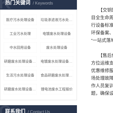
K
热门关键词
Keywords
【交钥
目全生命
医疗污水处理设备
垃圾渗滤液污水处理设备厂家
行设备标
环保备案
工业污水处理
电镀废水处理设备
“一站式落
中水回用设备
废水处理设备
【售后
研磨废水处理设备报价
电镀废水处理设备厂家
方位运维
优惠维修服
生活污水处理设备
食品研磨废水处理设备
场处理故
作人员复训
研磨废水处理设备报价
锂电池废水工程报价
题，确保
C
联系我们
Contact Us