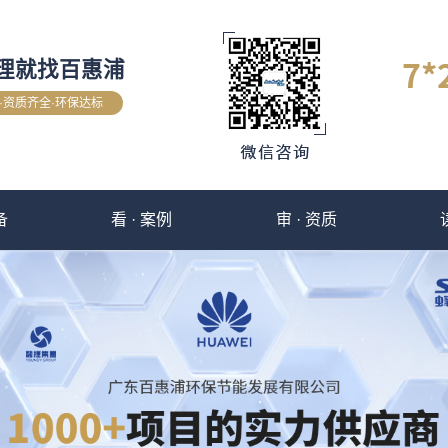
理就找百惠浦
验·资质齐全·环保达标
备
看 · 案例
审 · 资质