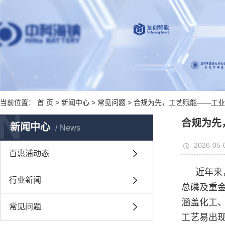
当前位置：
首 页
>
新闻中心
>
常见问题
> 合规为先，工艺赋能——工
N
合规为先
新闻中心
News
2026-05-
百惠浦动态
近年来
行业新闻
总磷及重
涵盖化工
常见问题
工艺易出