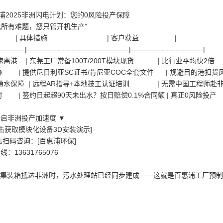
浦2025非洲闪电计划：您的0风险投产保障
包所有难题，您只管开机生产”
服务包 | 具体措施 | 客户获益 |
-----------|-----------------------------------------|-----------------------------|
天极速离港 | 东莞工厂常备100T/200T模块现货 | 比行业平均
包办 | 提供尼日利亚SC证书/肯尼亚COC全套文件 | 规避目的港
小时通水保障 | 远程AR指导+本地技工认证培训 | 无需中国工程
赔付 | 签约日起超90天未出水？按日赔偿0.1%合同额 | 真正0风
开启非洲投产加速度 ▼
[点击获取模块化设备3D安装演示]
微信扫码咨询：[百惠浦环保]
：13631765076
您的集装箱抵达非洲时，污水处理站已经同步建成——这就是百惠浦工厂预制