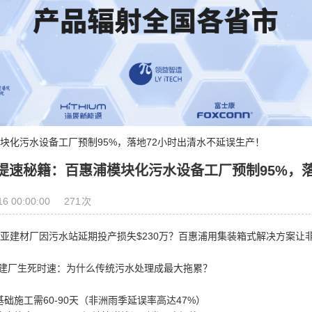
块化污水设备工厂预制95%，落地72小时出清水不延误生产！
提速秘籍：百惠浦模块化污水设备工厂预制95%，落
271
16 00:00:00
次
桑尼亚建材厂因污水站延期投产损失$230万？百惠浦用集装箱式解决方案让
建厂生死时速：为什么传统污水处理成最大拖累？
阱
土基础施工需60-90天（非洲雨季延误率高达47%）