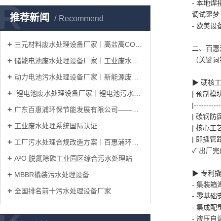
R
- 本地
调试噩
推荐新闻
Recommend
- 欧美
三元材料废水处理设备厂家｜高盐高COD废水处理工艺
二、百惠
（关键词
储能电池废水处理设备厂家｜工业废水处理系统整体解决方案
动力电池污水处理设备厂家｜新能源废水处理工艺解决方案
▶ 硬核
锂电池废水处理设备厂家｜锂电池污水处理工艺及整体解决方案
| 预
|----------
广东百惠浦环保节能发展有限公司——邀您共赴IICIE国际集成电路创新博览会
| 碳钢
工业废水处理系统国际认证
| 核心工
| 即插管
工厂污水处理合规改造方案｜百惠浦环保一站式完成厂区达标升级
✓ 出厂
A²O 脱氮除磷工业园区综合污水处理站
▶ 专利
MBBR撬装污水处理设备
- 集装箱
全国排名前十污水处理设备厂家
- 零基
- 集成
- 液压