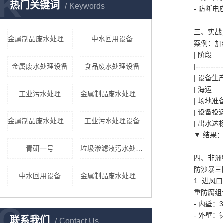
K
热门关键词
Keywords
- 防断
三、实战
金属制品废水处理设备报价
中水回用设备
案例：加
| 阶
金属废水处理设备
食品废水处理设备
|----------
| 设备
| 海
工业污水处理
金属制品废水处理设备报价
| 场地
| 设备投
金属制品废水处理设备
工业污水处理设备
| 出水
▼ 结果
青研一号
垃圾渗滤液污水处理设备
四、非洲
防沙暴
中水回用设备
金属制品废水处理设备厂家
1. 进风
重防腐
- 内壁
C
- 外壁
联系我们
Contact Us