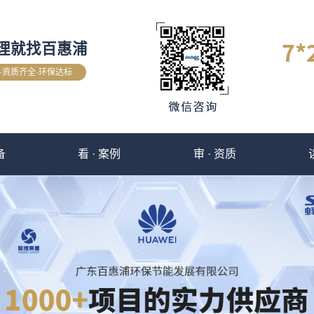
理就找百惠浦
验·资质齐全·环保达标
备
看 · 案例
审 · 资质