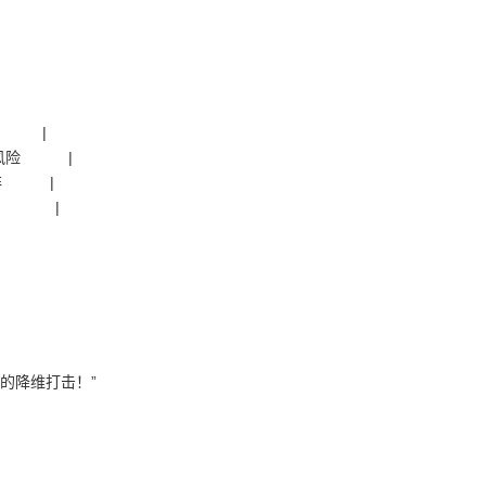
快2倍 |
扣货风险 |
师赴非 |
险投产 |
的降维打击！”