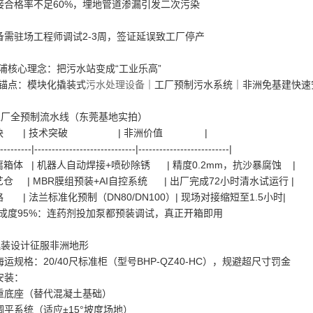
焊接合格率不足60%，埋地管道渗漏引发二次污染
梦
设备需驻场工程师调试2-3周，签证延误致工厂停产
浦核心理念：把污水站变成“工业乐高”
锚点：模块化撬装式
污水处理设备
｜工厂预制污水系统｜非洲免基建快
工厂全预制流水线（东莞基地实拍）
制模块 | 技术突破 | 非洲价值 |
----------|-----------------------------|--------------------------|
防腐箱体 | 机器人自动焊接+喷砂除锈 | 精度0.2mm，抗沙暴腐蚀 |
艺仓 | MBR膜组预装+AI自控系统 | 出厂完成72小时清水试运行 |
路 | 法兰标准化预制（DN80/DN100）| 现场对接缩短至1.5小时|
完成度95%：连药剂投加泵都预装调试，真正开箱即用
撬装设计征服非洲地形
海运规格：20/40尺标准柜（型号BHP-QZ40-HC），规避超尺寸罚金
础安装：
配重底座（替代混凝土基础）
自调平系统（适应±15°坡度场地）