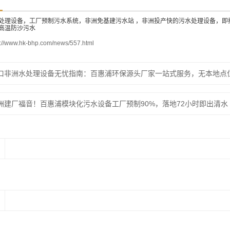
处理设备，工厂预制污水系统，非洲免基建污水站 ，非洲投产快的污水处理设备，即
高温防沙污水
s://www.hk-bhp.com/news/557.html
口非洲水处理设备无忧指南：百惠浦环保源头厂家一站式服务，无本地点
洲建厂福音！百惠浦模块化污水设备工厂预制90%，落地72小时即出清水