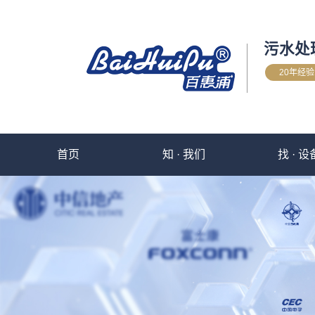
污水处
20年经
首页
知 · 我们
找 · 设