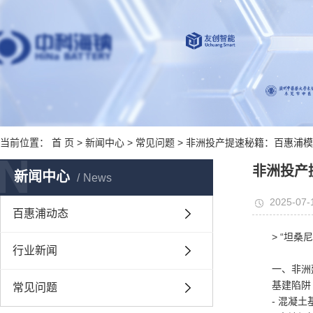
当前位置：
首 页
>
新闻中心
>
常见问题
> 非洲投产提速秘籍：百惠浦模
N
非洲投产
新闻中心
News
2025-07-
百惠浦动态
> “坦
行业新闻
一、非洲
基建陷
常见问题
- 混凝