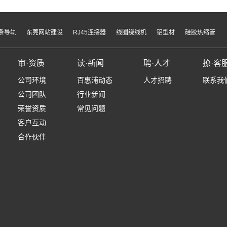
条导轨
东莞网站建设
RJ45连接器
线圈绕线机
铝型材
硅胶热缩管
审·资质
读·新闻
聘·人才
撩·客
公司环境
百惠浦动态
人才招聘
联系我
公司团队
行业新闻
荣誉资质
常见问题
客户互动
合作伙伴