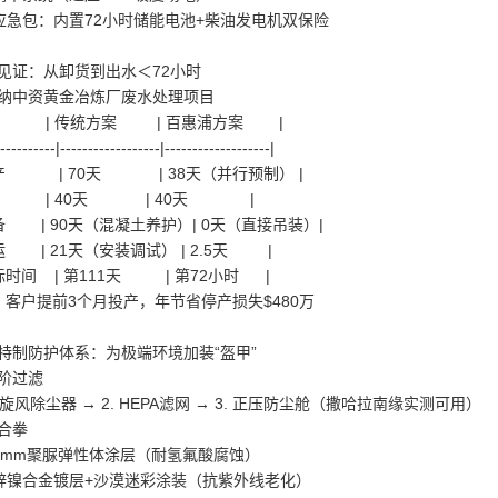
电应急包：内置72小时储能电池+柴油发电机双保险
见证：从卸货到出水＜72小时
纳中资黄金冶炼厂废水处理项目
段 | 传统方案 | 百惠浦方案 |
-----------|------------------|-------------------|
生产 | 70天 | 38天（并行预制） |
运 | 40天 | 40天 |
准备 | 90天（混凝土养护）| 0天（直接吊装）|
运 | 21天（安装调试） | 2.5天 |
达标时间 | 第111天 | 第72小时 |
： 客户提前3个月投产，年节省停产损失$480万
特制防护体系：为极端环境加装“盔甲”
三阶过滤
口旋风除尘器 → 2. HEPA滤网 → 3. 正压防尘舱（撒哈拉南缘实测可用）
组合拳
：3mm聚脲弹性体涂层（耐氢氟酸腐蚀）
：锌镍合金镀层+沙漠迷彩涂装（抗紫外线老化）