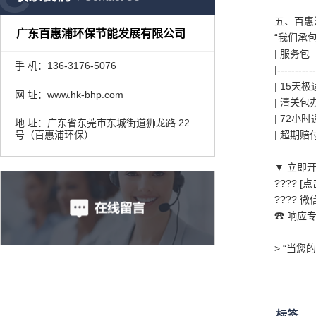
五、百惠
广东百惠浦环保节能发展有限公司
“我们承
| 
手 机：136-3176-5076
|----------
| 15
网 址：www.hk-bhp.com
| 清关
| 72
地 址：广东省东莞市东城街道狮龙路 22
号（百惠浦环保）
| 超期
▼ 立即
???? 
???? 
☎ 响应专线
> “当
标签